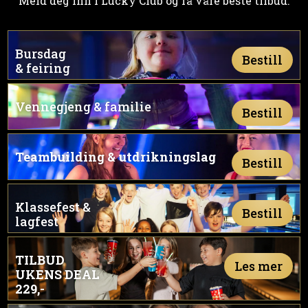
Meld deg inn i Lucky Club og få våre beste tilbud.
Bursdag
Bestill
& feiring
Vennegjeng & familie
Bestill
Team­building & utdriknings­lag
Bestill
Klassefest &
Bestill
lagfest
TILBUD
Les mer
UKENS DEAL
229,-