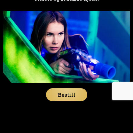
Bestill
Om oss
Lucky Bowl Fredrikstad byr på
11 bowlingbaner,
lasertag, 2 dartbaner, 1 biljardbord, arcade og
restaurant
og er det perfekte stedet for å ha det