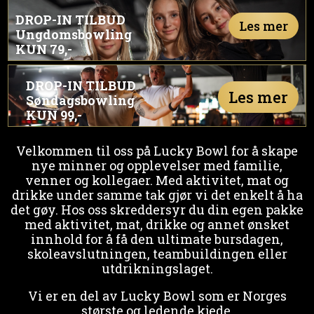
DROP-IN TILBUD
Les mer
Ungdomsbowling
KUN 79,-
DROP-IN TILBUD
Les mer
Søndagsbowling
KUN 99,-
Velkommen til oss på Lucky Bowl for å skape
nye minner og opplevelser med familie,
venner og kollegaer. Med aktivitet, mat og
drikke under samme tak gjør vi det enkelt å ha
det gøy. Hos oss skreddersyr du din egen pakke
med aktivitet, mat, drikke og annet ønsket
innhold for å få den ultimate bursdagen,
skoleavslutningen, teambuildingen eller
utdrikningslaget.
Vi er en del av Lucky Bowl som er Norges
største og ledende kjede.